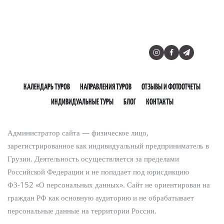
Политика
конфиденциальности
1. Общие положения
Настоящая Политика конфиденциальности определяет порядок
КАЛЕНДАРЬ ТУРОВ
НАПРАВЛЕНИЯ ТУРОВ
ОТЗЫВЫ И ФОТООТЧЕТЫ
обработки и защиты персональных данных пользователей
ИНДИВИДУАЛЬНЫЕ ТУРЫ
БЛОГ
КОНТАКТЫ
сайта [Papaya-Trip.com].
Администратор сайта — физическое лицо,
зарегистрированное как индивидуальный предприниматель в
Грузии. Деятельность осуществляется за пределами
Российской Федерации и не попадает под юрисдикцию
ФЗ-152 «О персональных данных». Сайт не ориентирован на
граждан РФ как основную аудиторию и не обрабатывает
персональные данные на территории России.