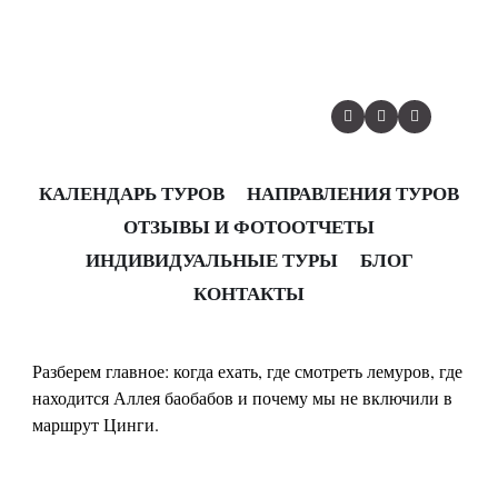
Мадагаскар: когда ехать, где
смотреть лемуров и почему
мы не едем в Цинги
Мадагаскар — большая страна с непростыми дорогами.
КАЛЕНДАРЬ ТУРОВ
НАПРАВЛЕНИЯ ТУРОВ
Здесь не работает принцип “добавим еще одно
ОТЗЫВЫ И ФОТООТЧЕТЫ
известное место, раз уж приехали”.
ИНДИВИДУАЛЬНЫЕ ТУРЫ
БЛОГ
В коротком путешествии важно выбрать точки, которые
КОНТАКТЫ
хорошо сочетаются между собой по сезону, расстояниям
и нагрузке.
Разберем главное: когда ехать, где смотреть лемуров, где
находится Аллея баобабов и почему мы не включили в
маршрут Цинги.